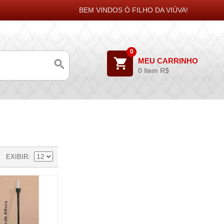
BEM VINDOS Ó FILHO DA VIÚVA!
0
MEU CARRINHO
0 Item
R$
EXIBIR