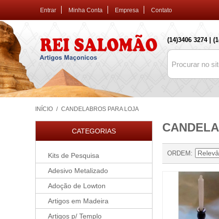
Entrar
Minha Conta
Empresa
Contato
(14)3406 3274 | (
INÍCIO
/
CANDELABROS PARA LOJA
CANDELA
CATEGORIAS
ORDEM
Kits de Pesquisa
Adesivo Metalizado
Adoção de Lowton
Artigos em Madeira
Artigos p/ Templo