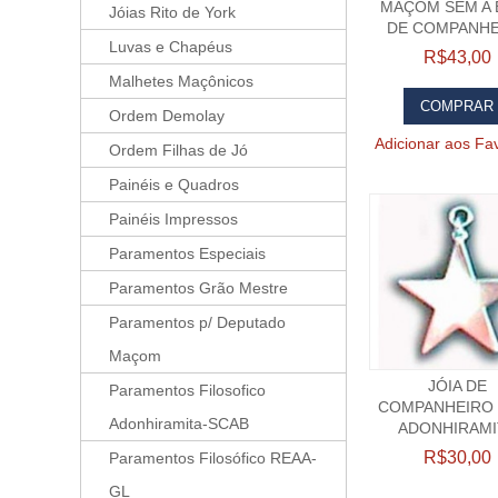
MAÇOM SEM A 
Jóias Rito de York
DE COMPANHE
Luvas e Chapéus
R$43,00
Malhetes Maçônicos
COMPRAR
Ordem Demolay
Adicionar aos Fav
Ordem Filhas de Jó
Painéis e Quadros
Painéis Impressos
Paramentos Especiais
Paramentos Grão Mestre
Paramentos p/ Deputado
Maçom
JÓIA DE
Paramentos Filosofico
COMPANHEIRO 
Adonhiramita-SCAB
ADONHIRAMI
R$30,00
Paramentos Filosófico REAA-
GL