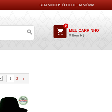
BEM VINDOS Ó FILHO DA VIÚVA!
0
MEU CARRINHO
0 Item
R$
2
1