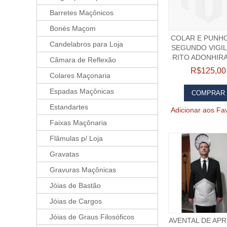
Barretes Maçônicos
Bonés Maçom
COLAR E PUNH
Candelabros para Loja
SEGUNDO VIGI
RITO ADONHIR
Câmara de Reflexão
R$125,00
Colares Maçonaria
Espadas Maçônicas
COMPRAR
Estandartes
Adicionar aos Fav
Faixas Maçônaria
Flâmulas p/ Loja
Gravatas
Gravuras Maçônicas
Jóias de Bastão
Jóias de Cargos
Jóias de Graus Filosóficos
AVENTAL DE AP