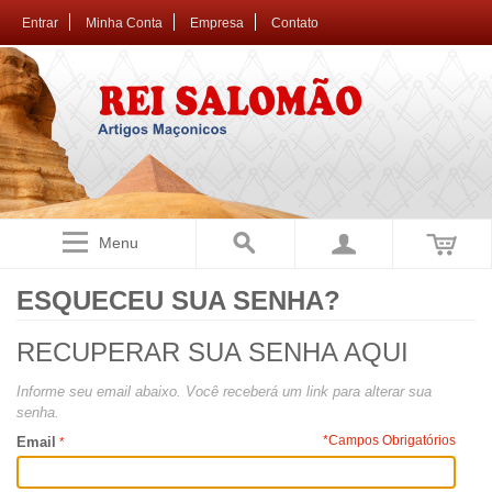
Entrar
Minha Conta
Empresa
Contato
Menu
ESQUECEU SUA SENHA?
RECUPERAR SUA SENHA AQUI
Informe seu email abaixo. Você receberá um link para alterar sua
senha.
*Campos Obrigatórios
Email