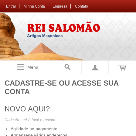
Entrar
Minha Conta
Empresa
Contato
Menu
CADASTRE-SE OU ACESSE SUA
CONTA
NOVO AQUI?
Cadastre-se! é fácil e rápido!
Agilidade no pagamento
Armanzene vários endereços