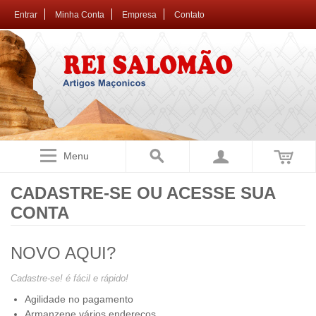
Entrar
Minha Conta
Empresa
Contato
Menu
CADASTRE-SE OU ACESSE SUA
CONTA
NOVO AQUI?
Cadastre-se! é fácil e rápido!
Agilidade no pagamento
Armanzene vários endereços